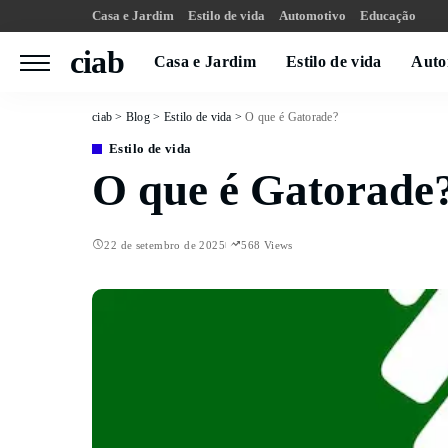
Casa e Jardim
Estilo de vida
Automotivo
Educação
ciab
Casa e Jardim
Estilo de vida
Auto
ciab
>
Blog
>
Estilo de vida
>
O que é Gatorade?
Estilo de vida
O que é Gatorade
22 de setembro de 2025
568 Views