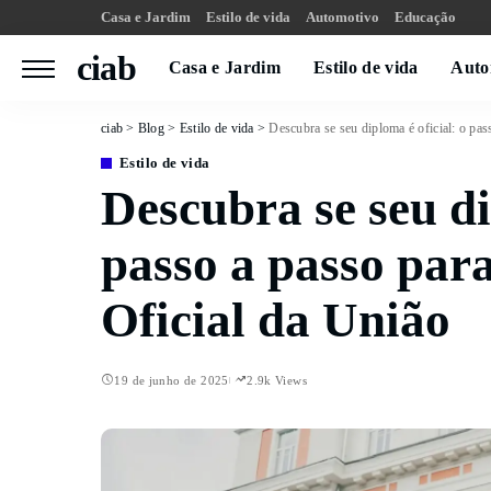
Casa e Jardim
Estilo de vida
Automotivo
Educação
ciab
Casa e Jardim
Estilo de vida
Auto
ciab
>
Blog
>
Estilo de vida
>
Descubra se seu diploma é oficial: o pas
Estilo de vida
Descubra se seu di
passo a passo para
Oficial da União
19 de junho de 2025
2.9k Views