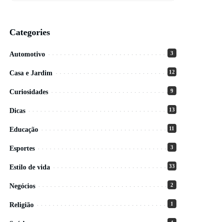
Categories
3
Automotivo
12
Casa e Jardim
9
Curiosidades
13
Dicas
11
Educação
3
Esportes
33
Estilo de vida
2
Negócios
1
Religião