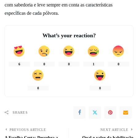
com sabedoria e leve sempre em conta as características
específicas de cada pólvora.
What’s your reaction?
6
0
0
1
0
0
0
SHARES
PREVIOUS ARTICLE
NEXT ARTICLE
A Escolha Certa: Descubra a
Qual o valor da habilitação