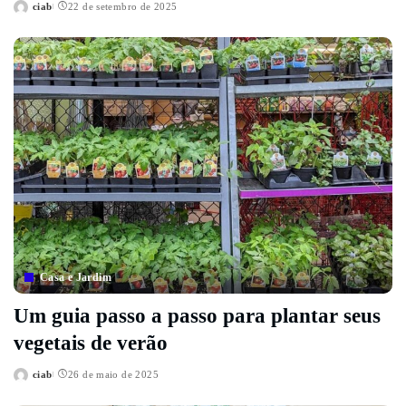
ciab
22 de setembro de 2025
Posted
by
Casa e Jardim
Um guia passo a passo para plantar seus
vegetais de verão
ciab
26 de maio de 2025
Posted
by