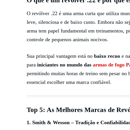
O que é um revólver .22 e por que e
O revólver .22 é uma arma curta que utiliza mun
leve, silenciosa e de baixo custo. Embora não sej
arma tem papel fundamental em treinamentos, prát
controle de pequenos animais nocivos.
Sua principal vantagem está no
baixo recuo
e na
para
iniciantes no mundo das
armas de fogo P
permitindo muitas horas de treino sem pesar no b
essencial escolher uma marca confiável.
Top 5: As Melhores Marcas de Revó
1.
Smith & Wesson
– Tradição e Confiabilida