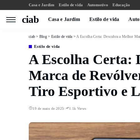
Casa e Jardim
Estilo de vida
Automotivo
Educação
ciab
Casa e Jardim
Estilo de vida
Auto
ciab
>
Blog
>
Estilo de vida
>
A Escolha Certa: Descubra a Melhor Marc
Estilo de vida
A Escolha Certa:
Marca de Revólver
Tiro Esportivo e 
19 de maio de 2025
1.1k Views