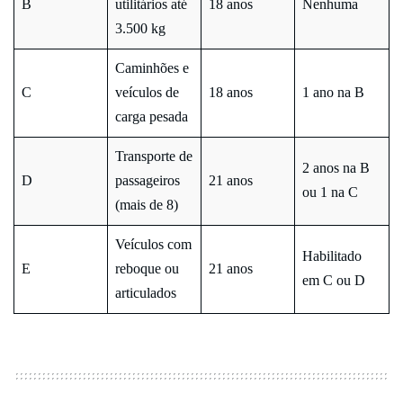
B
utilitários até
18 anos
Nenhuma
3.500 kg
Caminhões e
C
veículos de
18 anos
1 ano na B
carga pesada
Transporte de
2 anos na B
D
passageiros
21 anos
ou 1 na C
(mais de 8)
Veículos com
Habilitado
E
reboque ou
21 anos
em C ou D
articulados