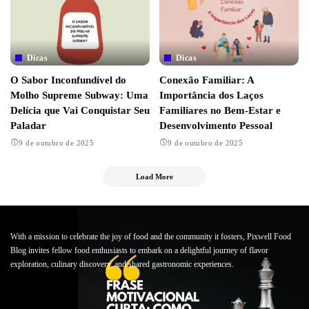
Dicas
Dicas
O Sabor Inconfundível do
Conexão Familiar: A
Molho Supreme Subway: Uma
Importância dos Laços
Delícia que Vai Conquistar Seu
Familiares no Bem-Estar e
Paladar
Desenvolvimento Pessoal
9 de outubro de 2025
9 de outubro de 2025
Load More
With a mission to celebrate the joy of food and the community it fosters, Pixwell Food
Blog invites fellow food enthusiasts to embark on a delightful journey of flavor
exploration, culinary discovery, and shared gastronomic experiences.