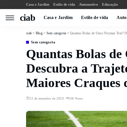
Casa e Jardim
Estilo de vida
Automotivo
Educação
ciab
Casa e Jardim
Estilo de vida
Auto
ciab
>
Blog
>
Sem categoria
>
Quantas Bolas de Ouro Neymar Tem? Des
Sem categoria
Quantas Bolas de
Descubra a Trajet
Maiores Craques 
22 de setembro de 2025
656 Views