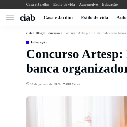
Casa e Jardim
Estilo de vida
Automotivo
Educação
ciab
Casa e Jardim
Estilo de vida
Auto
ciab
>
Blog
>
Educação
>
Concurso Artesp: FCC definida como banca 
Educação
Concurso Artesp:
banca organizador
23 de janeiro de 2026
400 Views