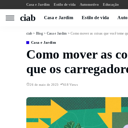
Casa e Jardim
Estilo de vida
Automotivo
Educação
ciab
Casa e Jardim
Estilo de vida
Auto
ciab
>
Blog
>
Casa e Jardim
>
Como mover as coisas que você teme qu
Casa e Jardim
Como mover as coi
que os carregador
26 de maio de 2025
618 Views