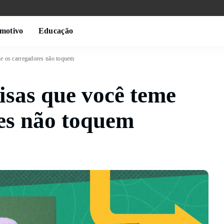
motivo
Educação
e os carregadores não toquem
sas que você teme
es não toquem