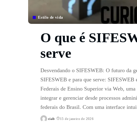
Estilo de vida
O que é SIFESW
serve
Desvendando o SIFESWEB: O futuro da gest
SIFESWEB e para que serve: SIFESWEB é o
Federais de Ensino Superior via Web, uma 
integrar e gerenciar desde processos admini
federais do Brasil. Com uma interface in
ciab
15 de janeiro de 2026
Posted
by