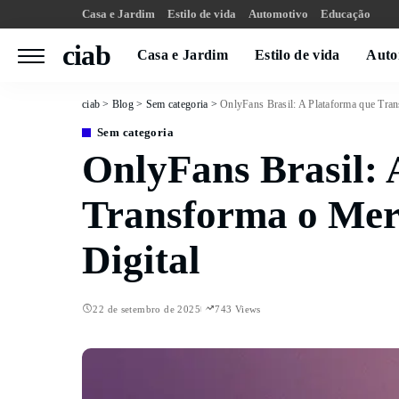
Casa e Jardim
Estilo de vida
Automotivo
Educação
ciab
Casa e Jardim
Estilo de vida
Auto
ciab
>
Blog
>
Sem categoria
>
OnlyFans Brasil: A Plataforma que Tra
Sem categoria
OnlyFans Brasil: 
Transforma o Mer
Digital
22 de setembro de 2025
743 Views