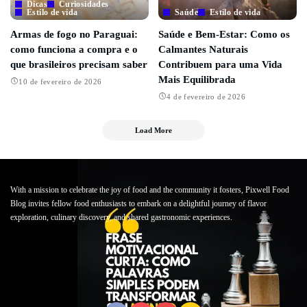
Dicas
Curiosidades
Estilo de vida
Saúde
Estilo de vida
Armas de fogo no Paraguai:
Saúde e Bem-Estar: Como os
como funciona a compra e o
Calmantes Naturais
que brasileiros precisam saber
Contribuem para uma Vida
Mais Equilibrada
10 de fevereiro de 2026
4 de fevereiro de 2026
Load More
With a mission to celebrate the joy of food and the community it fosters, Pixwell Food
Blog invites fellow food enthusiasts to embark on a delightful journey of flavor
exploration, culinary discovery, and shared gastronomic experiences.