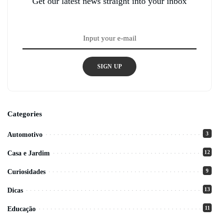
Get our latest news straight into your inbox
SIGN UP
Categories
3
Automotivo
12
Casa e Jardim
9
Curiosidades
13
Dicas
11
Educação