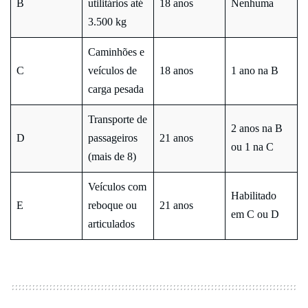
B
utilitários até
18 anos
Nenhuma
3.500 kg
Caminhões e
C
veículos de
18 anos
1 ano na B
carga pesada
Transporte de
2 anos na B
D
passageiros
21 anos
ou 1 na C
(mais de 8)
Veículos com
Habilitado
E
reboque ou
21 anos
em C ou D
articulados