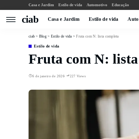
Casa e Jardim
Estilo de vida
Automotivo
Educação
ciab
Casa e Jardim
Estilo de vida
Auto
ciab
>
Blog
>
Estilo de vida
>
Fruta com N: lista completa
Estilo de vida
Fruta com N: list
6 de janeiro de 2026
227 Views