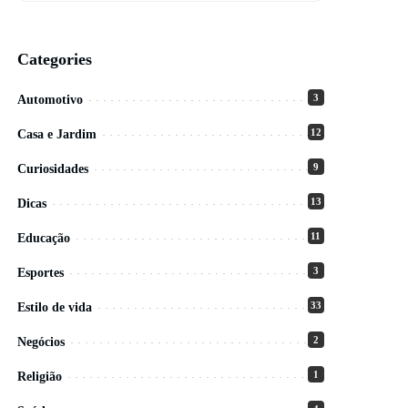
Categories
3
Automotivo
12
Casa e Jardim
9
Curiosidades
13
Dicas
11
Educação
3
Esportes
33
Estilo de vida
2
Negócios
1
Religião