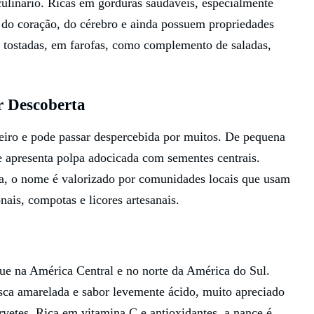
ulinário. Ricas em gorduras saudáveis, especialmente
s do coração, do cérebro e ainda possuem propriedades
, tostadas, em farofas, como complemento de saladas,
 Descoberta
eiro e pode passar despercebida por muitos. De pequena
e apresenta polpa adocicada com sementes centrais.
a, o nome é valorizado por comunidades locais que usam
nais, compotas e licores artesanais.
ue na América Central e no norte da América do Sul.
ca amarelada e sabor levemente ácido, muito apreciado
rvetes. Rica em vitamina C e antioxidantes, a nance é