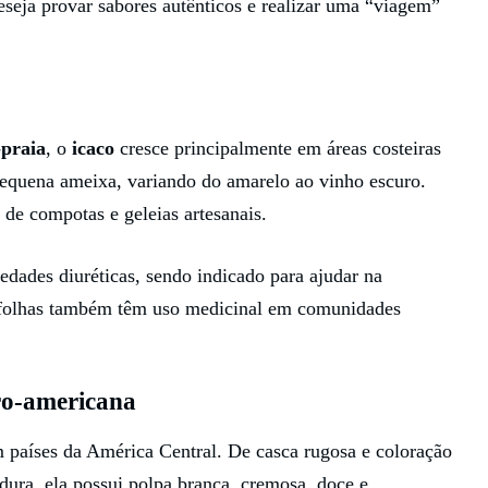
eseja provar sabores autênticos e realizar uma “viagem”
praia
, o
icaco
cresce principalmente em áreas costeiras
 pequena ameixa, variando do amarelo ao vinho escuro.
 de compotas e geleias artesanais.
edades diuréticas, sendo indicado para ajudar na
s folhas também têm uso medicinal em comunidades
ro-americana
 países da América Central. De casca rugosa e coloração
ura, ela possui polpa branca, cremosa, doce e