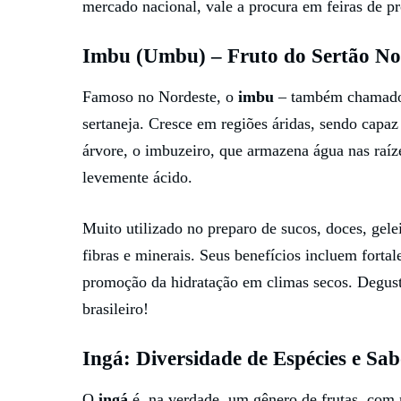
mercado nacional, vale a procura em feiras de p
Imbu (Umbu) – Fruto do Sertão No
Famoso no Nordeste, o
imbu
– também chamado 
sertaneja. Cresce em regiões áridas, sendo capaz 
árvore, o imbuzeiro, que armazena água nas raíz
levemente ácido.
Muito utilizado no preparo de sucos, doces, gele
fibras e minerais. Seus benefícios incluem forta
promoção da hidratação em climas secos. Degust
brasileiro!
Ingá: Diversidade de Espécies e Sa
O
ingá
é, na verdade, um gênero de frutas, com