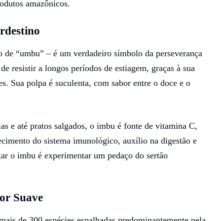
rodutos amazônicos.
rdestino
de “umbu” – é um verdadeiro símbolo da perseverança
de resistir a longos períodos de estiagem, graças à sua
es. Sua polpa é suculenta, com sabor entre o doce e o
ias e até pratos salgados, o imbu é fonte de vitamina C,
lecimento do sistema imunológico, auxílio na digestão e
ar o imbu é experimentar um pedaço do sertão
bor Suave
 mais de 300 espécies espalhadas predominantemente pela