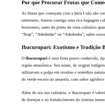
Por que Procurar Frutas que Com
As frutas que começam com a letra I não são com
entretanto, trazem consigo uma rica bagagem cult
horizontes, tanto do ponto de vista culinário q
“Stop”, “Adedanha” ou “Adedonha”, saber esse
Ibacurupari: Exotismo e Tradição B
O
ibacurupari
é uma fruta pouco conhecida, típi
região amazônica. Seu nome, de origem indígena,
utilizavam a polpa em receitas e remédios natur
do verde-escuro ao amarelo, com sabor agridoce 
Além de seu uso culinário, o ibacurupari é valo
de doenças e no fortalecimento do sistema imun