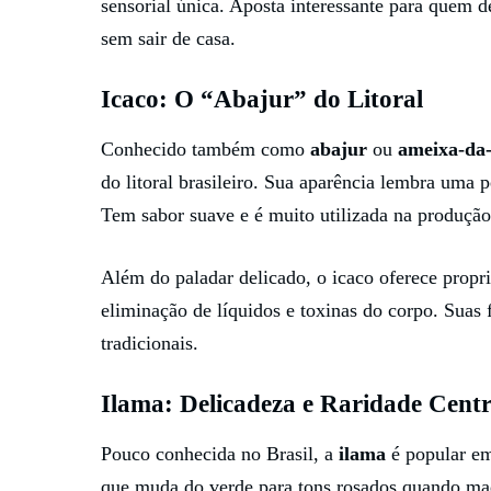
sensorial única. Aposta interessante para quem d
sem sair de casa.
Icaco: O “Abajur” do Litoral
Conhecido também como
abajur
ou
ameixa-da-
do litoral brasileiro. Sua aparência lembra uma
Tem sabor suave e é muito utilizada na produção
Além do paladar delicado, o icaco oferece propri
eliminação de líquidos e toxinas do corpo. Sua
tradicionais.
Ilama: Delicadeza e Raridade Cent
Pouco conhecida no Brasil, a
ilama
é popular em
que muda do verde para tons rosados quando mad