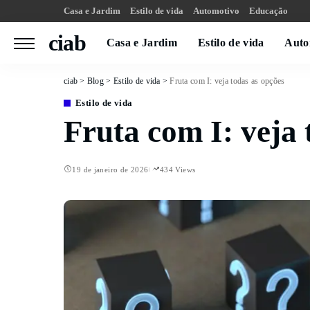
Casa e Jardim
Estilo de vida
Automotivo
Educação
ciab
Casa e Jardim
Estilo de vida
Auto
ciab
>
Blog
>
Estilo de vida
>
Fruta com I: veja todas as opções
Estilo de vida
Fruta com I: veja 
19 de janeiro de 2026
434 Views