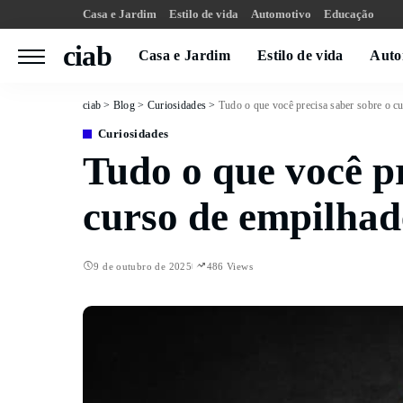
Casa e Jardim
Estilo de vida
Automotivo
Educação
ciab
Casa e Jardim
Estilo de vida
Auto
ciab
>
Blog
>
Curiosidades
>
Tudo o que você precisa saber sobre o cu
Curiosidades
Tudo o que você pr
curso de empilhade
9 de outubro de 2025
486 Views