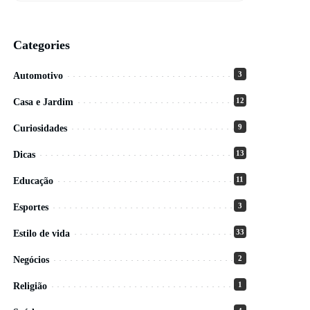
Categories
3
Automotivo
12
Casa e Jardim
9
Curiosidades
13
Dicas
11
Educação
3
Esportes
33
Estilo de vida
2
Negócios
1
Religião