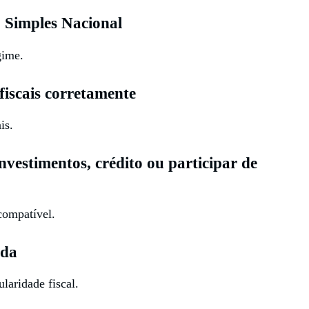
o Simples Nacional
gime.
fiscais corretamente
is.
nvestimentos, crédito ou participar de
compatível.
ada
aridade fiscal.