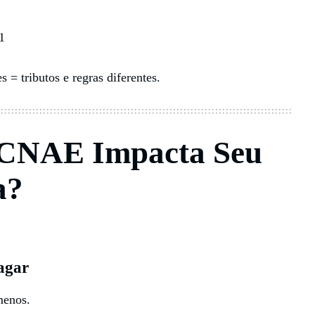
1
 = tributos e regras diferentes.
 CNAE Impacta Seu
a?
agar
menos.