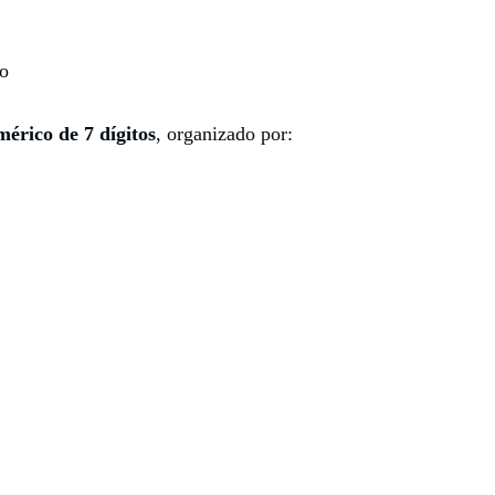
to
érico de 7 dígitos
, organizado por: