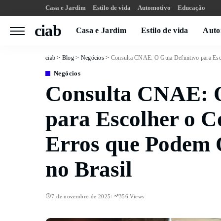
Casa e Jardim
Estilo de vida
Automotivo
Educação
ciab
Casa e Jardim
Estilo de vida
Auto
ciab
>
Blog
>
Negócios
>
Consulta CNAE: O Guia Definitivo para Esc
Negócios
Consulta CNAE: O
para Escolher o C
Erros que Podem 
no Brasil
7 de novembro de 2025
356 Views