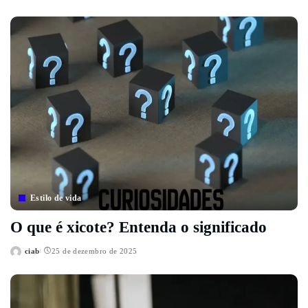
by
Estilo de vida
O que é xicote? Entenda o significado
ciab
25 de dezembro de 2025
Posted
by